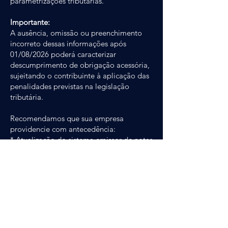
parametrizações tributárias.
Importante:
A ausência, omissão ou preenchimento
incorreto dessas informações após
01/08/2026 poderá caracterizar
descumprimento de obrigação acessória,
sujeitando o contribuinte à aplicação das
penalidades previstas na legislação
tributária.
Recomendamos que sua empresa
providencie com antecedência:
* Atualização do sistema emissor de notas
fiscais;
* Revisão da tributação de produtos,
mercadorias e serviços;
* Conferência das parametrizações fiscais
utilizadas no faturamento;
* Alinhamento com a equipe fiscal,
contábil e fornecedor de software.